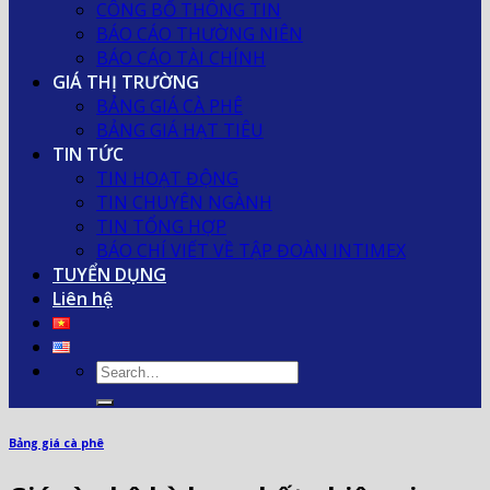
CÔNG BỐ THÔNG TIN
BÁO CÁO THƯỜNG NIÊN
BÁO CÁO TÀI CHÍNH
GIÁ THỊ TRƯỜNG
BẢNG GIÁ CÀ PHÊ
BẢNG GIÁ HẠT TIÊU
TIN TỨC
TIN HOẠT ĐỘNG
TIN CHUYÊN NGÀNH
TIN TỔNG HỢP
BÁO CHÍ VIẾT VỀ TẬP ĐOÀN INTIMEX
TUYỂN DỤNG
Liên hệ
Bảng giá cà phê