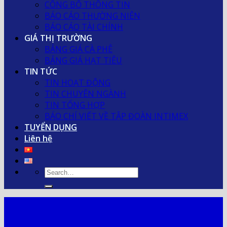
CÔNG BỐ THÔNG TIN
BÁO CÁO THƯỜNG NIÊN
BÁO CÁO TÀI CHÍNH
GIÁ THỊ TRƯỜNG
BẢNG GIÁ CÀ PHÊ
BẢNG GIÁ HẠT TIÊU
TIN TỨC
TIN HOẠT ĐỘNG
TIN CHUYÊN NGÀNH
TIN TỔNG HỢP
BÁO CHÍ VIẾT VỀ TẬP ĐOÀN INTIMEX
TUYỂN DỤNG
Liên hệ