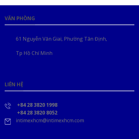
VĂN PHÒNG
61 Nguyễn Văn Giai, Phường Tân Định,
Tp Hồ Chí Minh
LIÊN HỆ
+84 28 3820 1998
+84 28 3820 8052
intimexhcm@intimexhcm.com