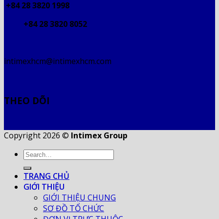
+84 28 3820 1998
+84 28 3820 8052
intimexhcm@intimexhcm.com
THEO DÕI
Copyright 2026 ©
Intimex Group
TRANG CHỦ
GIỚI THIỆU
GIỚI THIỆU CHUNG
SƠ ĐỒ TỔ CHỨC