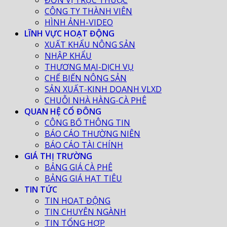
ĐƠN VỊ TRỰC THUỘC
CÔNG TY THÀNH VIÊN
HÌNH ẢNH-VIDEO
LĨNH VỰC HOẠT ĐỘNG
XUẤT KHẨU NÔNG SẢN
NHẬP KHẨU
THƯƠNG MẠI-DỊCH VỤ
CHẾ BIẾN NÔNG SẢN
SẢN XUẤT-KINH DOANH VLXD
CHUỖI NHÀ HÀNG-CÀ PHÊ
QUAN HỆ CỔ ĐÔNG
CÔNG BỐ THÔNG TIN
BÁO CÁO THƯỜNG NIÊN
BÁO CÁO TÀI CHÍNH
GIÁ THỊ TRƯỜNG
BẢNG GIÁ CÀ PHÊ
BẢNG GIÁ HẠT TIÊU
TIN TỨC
TIN HOẠT ĐỘNG
TIN CHUYÊN NGÀNH
TIN TỔNG HỢP