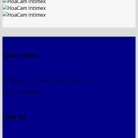
VĂN PHÒNG
61 Nguyễn Văn Giai, Phường Tân Định,
Tp Hồ Chí Minh
LIÊN HỆ