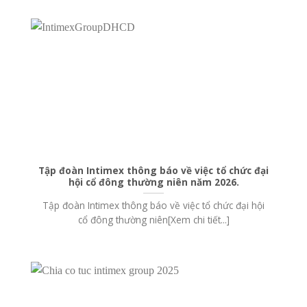
Tập đoàn Intimex thông báo về việc tổ chức đại
hội cổ đông thường niên năm 2026.
Tập đoàn Intimex thông báo về việc tổ chức đại hội
cổ đông thường niên[Xem chi tiết...]