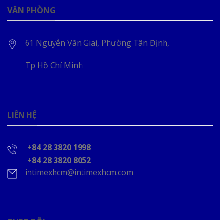
VĂN PHÒNG
61 Nguyễn Văn Giai, Phường Tân Định,
Tp Hồ Chí Minh
LIÊN HỆ
+84 28 3820 1998
+84 28 3820 8052
intimexhcm@intimexhcm.com