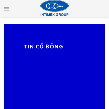
Skip
to
content
TIN CỔ ĐÔNG