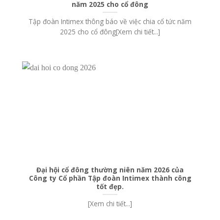
năm 2025 cho cổ đông
Tập đoàn Intimex thông báo về việc chia cổ tức năm
2025 cho cổ đông[Xem chi tiết...]
Đại hội cổ đông thường niên năm 2026 của
Công ty Cổ phần Tập đoàn Intimex thành công
tốt đẹp.
[Xem chi tiết...]