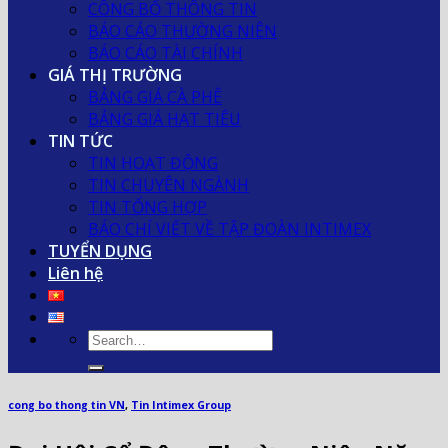
CÔNG BỐ THÔNG TIN
BÁO CÁO THƯỜNG NIÊN
BÁO CÁO TÀI CHÍNH
GIÁ THỊ TRƯỜNG
BẢNG GIÁ CÀ PHÊ
BẢNG GIÁ HẠT TIÊU
TIN TỨC
TIN HOẠT ĐỘNG
TIN CHUYÊN NGÀNH
TIN TỔNG HỢP
BÁO CHÍ VIẾT VỀ TẬP ĐOÀN INTIMEX
TUYỂN DỤNG
Liên hệ
cong bo thong tin VN
,
Tin Intimex Group