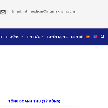
Email: intimexhcm@intimexhcm.com
 THỊ TRƯỜNG
TIN TỨC
TUYỂN DỤNG
LIÊN HỆ
TỔNG DOANH THU (TỶ ĐỒNG)