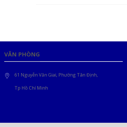
VĂN PHÒNG
61 Nguyễn Văn Giai, Phường Tân Định,
Tp Hồ Chí Minh