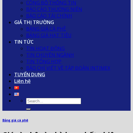
CÔNG BỐ THÔNG TIN
BÁO CÁO THƯỜNG NIÊN
BÁO CÁO TÀI CHÍNH
GIÁ THỊ TRƯỜNG
BẢNG GIÁ CÀ PHÊ
BẢNG GIÁ HẠT TIÊU
TIN TỨC
TIN HOẠT ĐỘNG
TIN CHUYÊN NGÀNH
TIN TỔNG HỢP
BÁO CHÍ VIẾT VỀ TẬP ĐOÀN INTIMEX
TUYỂN DỤNG
Liên hệ
Bảng giá cà phê