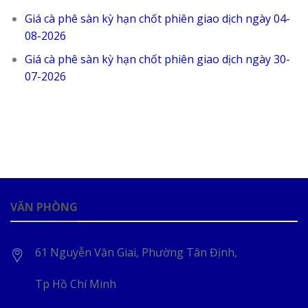
Giá cà phê sàn kỳ hạn chốt phiên giao dịch ngày 04-
08-2026
Giá cà phê sàn kỳ hạn chốt phiên giao dịch ngày 30-
07-2026
VĂN PHÒNG
61 Nguyễn Văn Giai, Phường Tân Định,
Tp Hồ Chí Minh