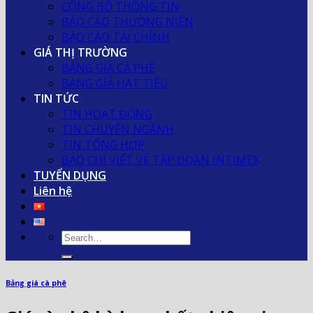
CÔNG BỐ THÔNG TIN
BÁO CÁO THƯỜNG NIÊN
BÁO CÁO TÀI CHÍNH
GIÁ THỊ TRƯỜNG
BẢNG GIÁ CÀ PHÊ
BẢNG GIÁ HẠT TIÊU
TIN TỨC
TIN HOẠT ĐỘNG
TIN CHUYÊN NGÀNH
TIN TỔNG HỢP
BÁO CHÍ VIẾT VỀ TẬP ĐOÀN INTIMEX
TUYỂN DỤNG
Liên hệ
Bảng giá cà phê