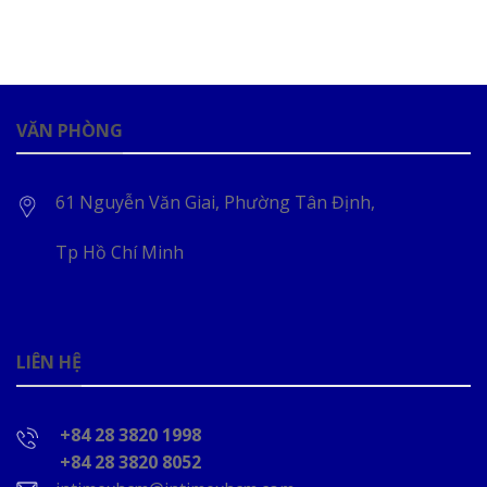
VĂN PHÒNG
61 Nguyễn Văn Giai, Phường Tân Định,
Tp Hồ Chí Minh
LIÊN HỆ
+84 28 3820 1998
+84 28 3820 8052