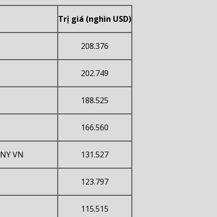
Trị giá (nghìn USD)
208.376
202.749
188.525
166.560
ANY VN
131.527
123.797
115.515