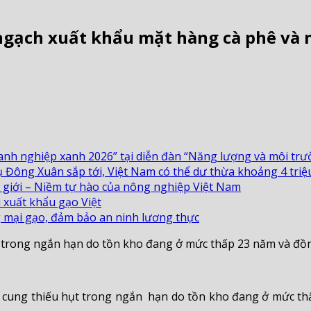
m ngạch xuất khẩu mặt hàng cà phê v
nh nghiệp xanh 2026” tại diễn đàn “Năng lượng và môi trườ
 Đông Xuân sắp tới, Việt Nam có thể dư thừa khoảng 4 triệu
ế giới – Niềm tự hào của nông nghiệp Việt Nam
 xuất khẩu gạo Việt
 mại gạo, đảm bảo an ninh lương thực
ụt trong ngắn hạn do tồn kho đang ở mức thấp 23 năm và đồ
ồn cung thiếu hụt trong ngắn hạn do tồn kho đang ở mức t