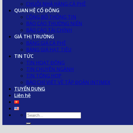
CHUỖI NHÀ HÀNG-CÀ PHÊ
QUAN HỆ CỔ ĐÔNG
CÔNG BỐ THÔNG TIN
BÁO CÁO THƯỜNG NIÊN
BÁO CÁO TÀI CHÍNH
GIÁ THỊ TRƯỜNG
BẢNG GIÁ CÀ PHÊ
BẢNG GIÁ HẠT TIÊU
TIN TỨC
TIN HOẠT ĐỘNG
TIN CHUYÊN NGÀNH
TIN TỔNG HỢP
BÁO CHÍ VIẾT VỀ TẬP ĐOÀN INTIMEX
TUYỂN DỤNG
Liên hệ