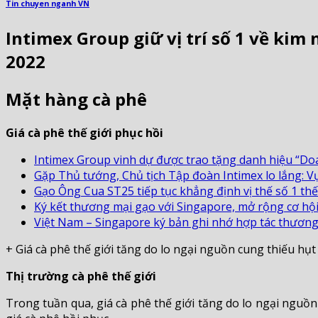
Tin chuyen nganh VN
Intimex Group giữ vị trí số 1 về ki
2022
Mặt hàng cà phê
Giá cà phê thế giới phục hồi
Intimex Group vinh dự được trao tặng danh hiệu “Doa
Gặp Thủ tướng, Chủ tịch Tập đoàn Intimex lo lắng: Vụ
Gạo Ông Cua ST25 tiếp tục khẳng định vị thế số 1 th
Ký kết thương mại gạo với Singapore, mở rộng cơ hội
Việt Nam – Singapore ký bản ghi nhớ hợp tác thương
+ Giá cà phê thế giới tăng do lo ngại nguồn cung thiếu h
Thị trường cà phê thế giới
Trong tuần qua, giá cà phê thế giới tăng do lo ngại ngu