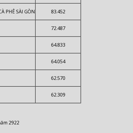
À PHÊ SÀI GÒN
83.452
72.487
64.833
64.054
62.570
62.309
 năm 2922