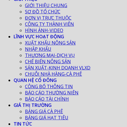
GIỚI THIỆU CHUNG
SƠ ĐỒ TỔ CHỨC
ĐƠN VỊ TRỰC THUỘC
CÔNG TY THÀNH VIÊN
HÌNH ẢNH-VIDEO
LĨNH VỰC HOẠT ĐỘNG
XUẤT KHẨU NÔNG SẢN
NHẬP KHẨU
THƯƠNG MẠI-DỊCH VỤ
CHẾ BIẾN NÔNG SẢN
SẢN XUẤT-KINH DOANH VLXD
CHUỖI NHÀ HÀNG-CÀ PHÊ
QUAN HỆ CỔ ĐÔNG
CÔNG BỐ THÔNG TIN
BÁO CÁO THƯỜNG NIÊN
BÁO CÁO TÀI CHÍNH
GIÁ THỊ TRƯỜNG
BẢNG GIÁ CÀ PHÊ
BẢNG GIÁ HẠT TIÊU
TIN TỨC