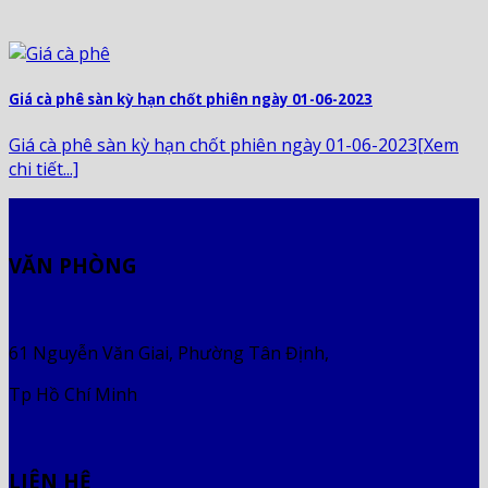
Giá cà phê sàn kỳ hạn chốt phiên ngày 01-06-2023
Giá cà phê sàn kỳ hạn chốt phiên ngày 01-06-2023[Xem
chi tiết...]
VĂN PHÒNG
61 Nguyễn Văn Giai, Phường Tân Định,
Tp Hồ Chí Minh
LIÊN HỆ