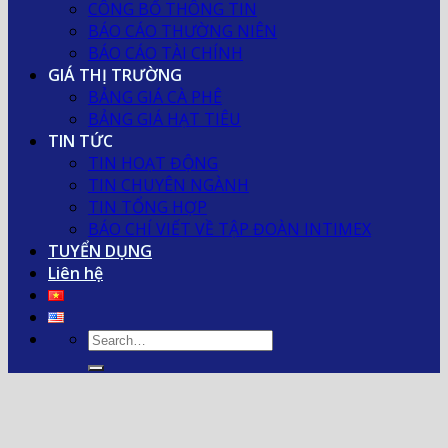
CÔNG BỐ THÔNG TIN
BÁO CÁO THƯỜNG NIÊN
BÁO CÁO TÀI CHÍNH
GIÁ THỊ TRƯỜNG
BẢNG GIÁ CÀ PHÊ
BẢNG GIÁ HẠT TIÊU
TIN TỨC
TIN HOẠT ĐỘNG
TIN CHUYÊN NGÀNH
TIN TỔNG HỢP
BÁO CHÍ VIẾT VỀ TẬP ĐOÀN INTIMEX
TUYỂN DỤNG
Liên hệ