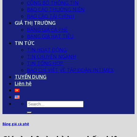
CÔNG BỐ THÔNG TIN
BÁO CÁO THƯỜNG NIÊN
BÁO CÁO TÀI CHÍNH
GIÁ THỊ TRƯỜNG
BẢNG GIÁ CÀ PHÊ
BẢNG GIÁ HẠT TIÊU
TIN TỨC
TIN HOẠT ĐỘNG
TIN CHUYÊN NGÀNH
TIN TỔNG HỢP
BÁO CHÍ VIẾT VỀ TẬP ĐOÀN INTIMEX
TUYỂN DỤNG
Liên hệ
Bảng giá cà phê