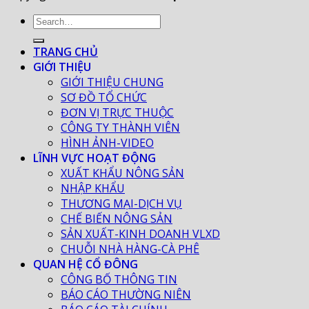
TRANG CHỦ
GIỚI THIỆU
GIỚI THIỆU CHUNG
SƠ ĐỒ TỔ CHỨC
ĐƠN VỊ TRỰC THUỘC
CÔNG TY THÀNH VIÊN
HÌNH ẢNH-VIDEO
LĨNH VỰC HOẠT ĐỘNG
XUẤT KHẨU NÔNG SẢN
NHẬP KHẨU
THƯƠNG MẠI-DỊCH VỤ
CHẾ BIẾN NÔNG SẢN
SẢN XUẤT-KINH DOANH VLXD
CHUỖI NHÀ HÀNG-CÀ PHÊ
QUAN HỆ CỔ ĐÔNG
CÔNG BỐ THÔNG TIN
BÁO CÁO THƯỜNG NIÊN