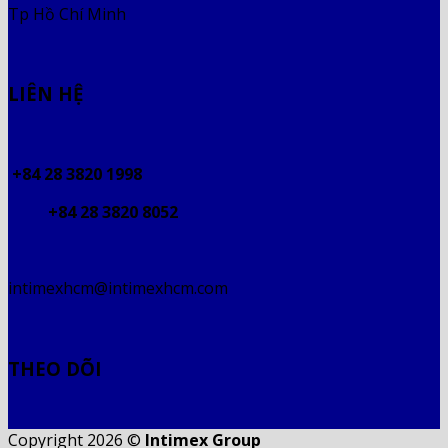
Tp Hồ Chí Minh
LIÊN HỆ
+84 28 3820 1998
+84 28 3820 8052
intimexhcm@intimexhcm.com
THEO DÕI
Copyright 2026 ©
Intimex Group