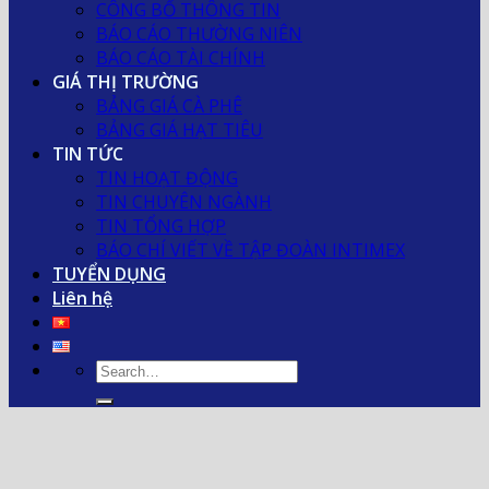
CÔNG BỐ THÔNG TIN
BÁO CÁO THƯỜNG NIÊN
BÁO CÁO TÀI CHÍNH
GIÁ THỊ TRƯỜNG
BẢNG GIÁ CÀ PHÊ
BẢNG GIÁ HẠT TIÊU
TIN TỨC
TIN HOẠT ĐỘNG
TIN CHUYÊN NGÀNH
TIN TỔNG HỢP
BÁO CHÍ VIẾT VỀ TẬP ĐOÀN INTIMEX
TUYỂN DỤNG
Liên hệ