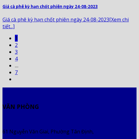
Giá cà phê kỳ hạn chốt phiên ngày 24-08-2023
Giá cà phê kỳ hạn chốt phiên ngày 24-08-2023[Xem chi
tiết...]
1
2
3
4
…
7
VĂN PHÒNG
61 Nguyễn Văn Giai, Phường Tân Định,