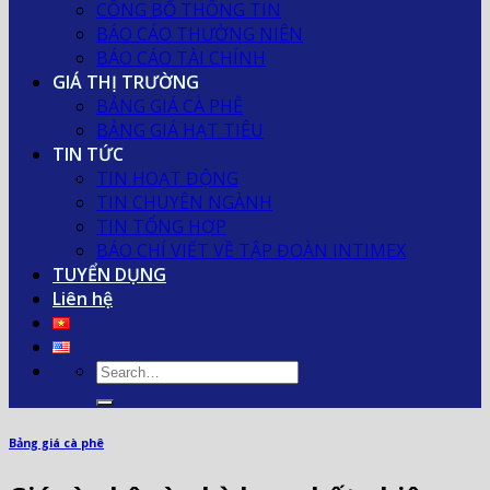
CÔNG BỐ THÔNG TIN
BÁO CÁO THƯỜNG NIÊN
BÁO CÁO TÀI CHÍNH
GIÁ THỊ TRƯỜNG
BẢNG GIÁ CÀ PHÊ
BẢNG GIÁ HẠT TIÊU
TIN TỨC
TIN HOẠT ĐỘNG
TIN CHUYÊN NGÀNH
TIN TỔNG HỢP
BÁO CHÍ VIẾT VỀ TẬP ĐOÀN INTIMEX
TUYỂN DỤNG
Liên hệ
Bảng giá cà phê