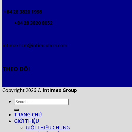
+84 28 3820 1998
+84 28 3820 8052
intimexhcm@intimexhcm.com
THEO DÕI
Copyright 2026 ©
Intimex Group
TRANG CHỦ
GIỚI THIỆU
GIỚI THIỆU CHUNG