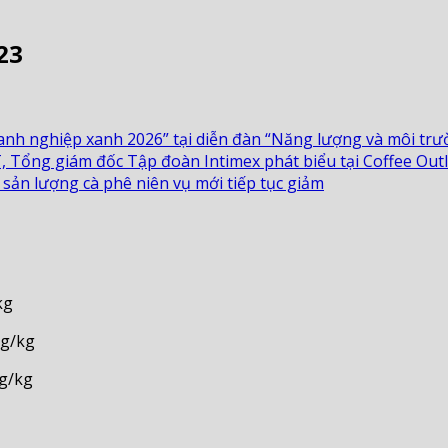
23
nh nghiệp xanh 2026” tại diễn đàn “Năng lượng và môi trườ
, Tổng giám đốc Tập đoàn Intimex phát biểu tại Coffee Out
 sản lượng cà phê niên vụ mới tiếp tục giảm
g
g/kg
ng/kg