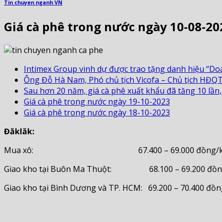
Tin chuyen nganh VN
Giá cà phê trong nước ngày 10-08-20
Intimex Group vinh dự được trao tặng danh hiệu “Doa
Ông Đỗ Hà Nam, Phó chủ tịch Vicofa – Chủ tịch HĐQT
Sau hơn 20 năm, giá cà phê xuất khẩu đã tăng 10 lần,
Giá cà phê trong nước ngày 19-10-2023
Giá cà phê trong nước ngày 18-10-2023
Đăklăk:
Mua xô: 67.400 – 69.000 đồng/k
Giao kho tại Buôn Ma Thuột: 68.100 – 69.200 đồn
Giao kho tại Bình Dương và TP. HCM: 69.200 – 70.400 đồ