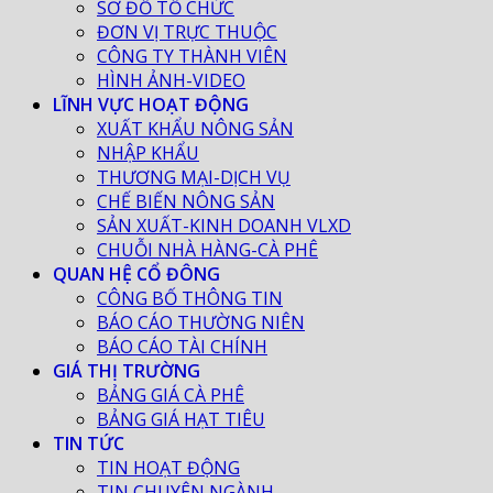
SƠ ĐỒ TỔ CHỨC
ĐƠN VỊ TRỰC THUỘC
CÔNG TY THÀNH VIÊN
HÌNH ẢNH-VIDEO
LĨNH VỰC HOẠT ĐỘNG
XUẤT KHẨU NÔNG SẢN
NHẬP KHẨU
THƯƠNG MẠI-DỊCH VỤ
CHẾ BIẾN NÔNG SẢN
SẢN XUẤT-KINH DOANH VLXD
CHUỖI NHÀ HÀNG-CÀ PHÊ
QUAN HỆ CỔ ĐÔNG
CÔNG BỐ THÔNG TIN
BÁO CÁO THƯỜNG NIÊN
BÁO CÁO TÀI CHÍNH
GIÁ THỊ TRƯỜNG
BẢNG GIÁ CÀ PHÊ
BẢNG GIÁ HẠT TIÊU
TIN TỨC
TIN HOẠT ĐỘNG
TIN CHUYÊN NGÀNH