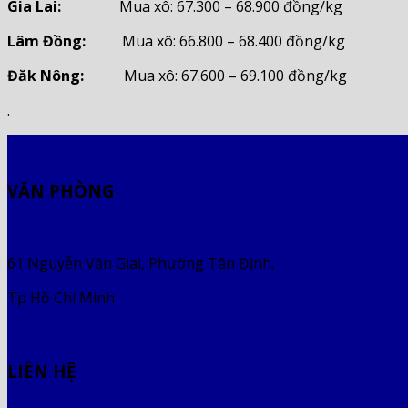
Gia Lai:
Mua xô: 67.300 – 68.900 đồng/kg
Lâm Đồng:
Mua xô: 66.800 – 68.400 đồng/kg
Đăk Nông:
Mua xô: 67.600 – 69.100 đồng/kg
.
VĂN PHÒNG
61 Nguyễn Văn Giai, Phường Tân Định,
Tp Hồ Chí Minh
LIÊN HỆ