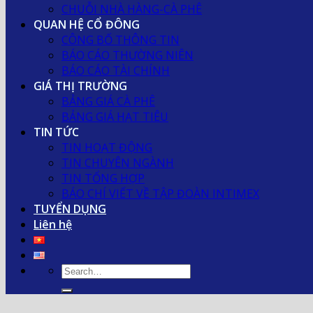
CHUỖI NHÀ HÀNG-CÀ PHÊ
QUAN HỆ CỔ ĐÔNG
CÔNG BỐ THÔNG TIN
BÁO CÁO THƯỜNG NIÊN
BÁO CÁO TÀI CHÍNH
GIÁ THỊ TRƯỜNG
BẢNG GIÁ CÀ PHÊ
BẢNG GIÁ HẠT TIÊU
TIN TỨC
TIN HOẠT ĐỘNG
TIN CHUYÊN NGÀNH
TIN TỔNG HỢP
BÁO CHÍ VIẾT VỀ TẬP ĐOÀN INTIMEX
TUYỂN DỤNG
Liên hệ