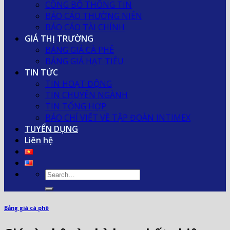
CÔNG BỐ THÔNG TIN
BÁO CÁO THƯỜNG NIÊN
BÁO CÁO TÀI CHÍNH
GIÁ THỊ TRƯỜNG
BẢNG GIÁ CÀ PHÊ
BẢNG GIÁ HẠT TIÊU
TIN TỨC
TIN HOẠT ĐỘNG
TIN CHUYÊN NGÀNH
TIN TỔNG HỢP
BÁO CHÍ VIẾT VỀ TẬP ĐOÀN INTIMEX
TUYỂN DỤNG
Liên hệ
Bảng giá cà phê