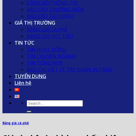
CÔNG BỐ THÔNG TIN
BÁO CÁO THƯỜNG NIÊN
BÁO CÁO TÀI CHÍNH
GIÁ THỊ TRƯỜNG
BẢNG GIÁ CÀ PHÊ
BẢNG GIÁ HẠT TIÊU
TIN TỨC
TIN HOẠT ĐỘNG
TIN CHUYÊN NGÀNH
TIN TỔNG HỢP
BÁO CHÍ VIẾT VỀ TẬP ĐOÀN INTIMEX
TUYỂN DỤNG
Liên hệ
Bảng giá cà phê