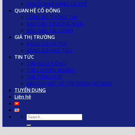
CHUỖI NHÀ HÀNG-CÀ PHÊ
QUAN HỆ CỔ ĐÔNG
CÔNG BỐ THÔNG TIN
BÁO CÁO THƯỜNG NIÊN
BÁO CÁO TÀI CHÍNH
GIÁ THỊ TRƯỜNG
BẢNG GIÁ CÀ PHÊ
BẢNG GIÁ HẠT TIÊU
TIN TỨC
TIN HOẠT ĐỘNG
TIN CHUYÊN NGÀNH
TIN TỔNG HỢP
BÁO CHÍ VIẾT VỀ TẬP ĐOÀN INTIMEX
TUYỂN DỤNG
Liên hệ