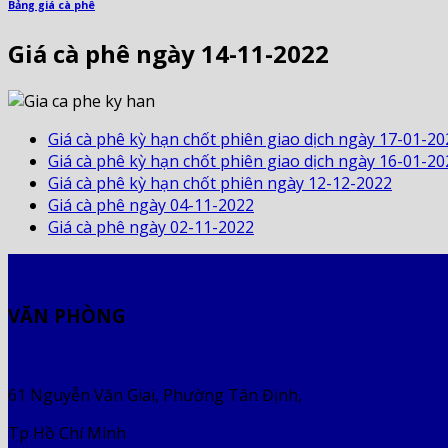
Bảng giá cà phê
Giá cà phê ngày 14-11-2022
Giá cà phê kỳ hạn chốt phiên giao dịch ngày 17-01-20
Giá cà phê kỳ hạn chốt phiên giao dịch ngày 16-01-20
Giá cà phê kỳ hạn chốt phiên ngày 12-12-2022
Giá cà phê ngày 04-11-2022
Giá cà phê ngày 02-11-2022
VĂN PHÒNG
61 Nguyễn Văn Giai, Phường Tân Định,
Tp Hồ Chí Minh