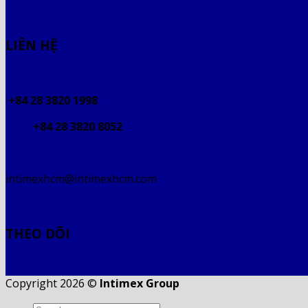
LIÊN HỆ
+84 28 3820 1998
+84 28 3820 8052
intimexhcm@intimexhcm.com
THEO DÕI
Copyright 2026 ©
Intimex Group