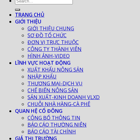
TRANG CHỦ
GIỚI THIỆU
GIỚI THIỆU CHUNG
SƠ ĐỒ TỔ CHỨC
ĐƠN VỊ TRỰC THUỘC
CÔNG TY THÀNH VIÊN
HÌNH ẢNH-VIDEO
LĨNH VỰC HOẠT ĐỘNG
XUẤT KHẨU NÔNG SẢN
NHẬP KHẨU
THƯƠNG MẠI-DỊCH VỤ
CHẾ BIẾN NÔNG SẢN
SẢN XUẤT-KINH DOANH VLXD
CHUỖI NHÀ HÀNG-CÀ PHÊ
QUAN HỆ CỔ ĐÔNG
CÔNG BỐ THÔNG TIN
BÁO CÁO THƯỜNG NIÊN
BÁO CÁO TÀI CHÍNH
GIÁ THỊ TRƯỜNG