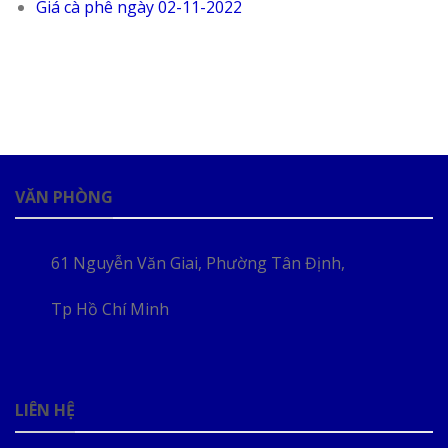
Giá cà phê ngày 02-11-2022
VĂN PHÒNG
61 Nguyễn Văn Giai, Phường Tân Định,
Tp Hồ Chí Minh
LIÊN HỆ