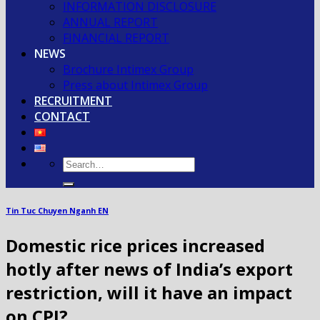
INFORMATION DISCLOSURE
ANNUAL REPORT
FINANCIAL REPORT
NEWS
Brochure Intimex Group
Press about Intimex Group
RECRUITMENT
CONTACT
Tin Tuc Chuyen Nganh EN
Domestic rice prices increased
hotly after news of India’s export
restriction, will it have an impact
on CPI?