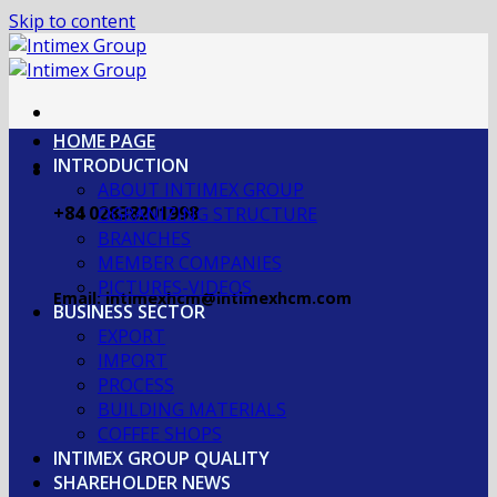
Skip to content
HOME PAGE
INTRODUCTION
ABOUT INTIMEX GROUP
+84 02838201998
OGRANIZING STRUCTURE
BRANCHES
MEMBER COMPANIES
PICTURES-VIDEOS
Email: intimexhcm@intimexhcm.com
BUSINESS SECTOR
EXPORT
IMPORT
PROCESS
BUILDING MATERIALS
COFFEE SHOPS
INTIMEX GROUP QUALITY
SHAREHOLDER NEWS