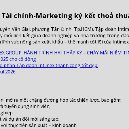
 Tài chính-Marketing ký kết thoả thu
uyễn Văn Giai, phường Tân Định, Tp.HCM). Tập đoàn Intim
 mối liên kết giữa doanh nghiệp và nhà trường trong đào 
à lĩnh vực nông sản xuất khẩu – thế mạnh cốt lõi của Intimex
EX GROUP: HÀNH TRÌNH HAI THẬP KỶ – CHÁY MÃI NIỀM TI
2025 cho cổ đông
ổ phần Tập đoàn Intimex thành công tốt đẹp.
ul 2026.
bên, mở ra một chặng đường hợp tác chiến lược, bao gồm:
và tuyển dụng sinh viên;
nghiệp;
t và dự án đổi mới sáng tạo;
ới thực tiễn sản xuất – kinh doanh.