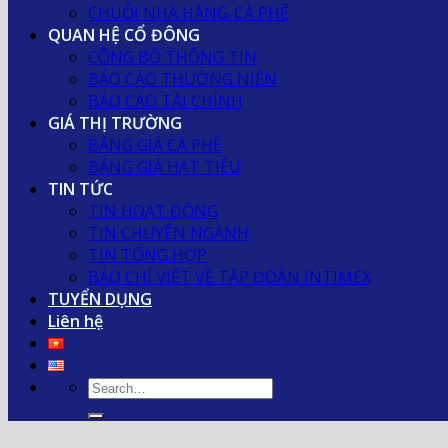
CHUỖI NHÀ HÀNG-CÀ PHÊ
QUAN HỆ CỔ ĐÔNG
CÔNG BỐ THÔNG TIN
BÁO CÁO THƯỜNG NIÊN
BÁO CÁO TÀI CHÍNH
GIÁ THỊ TRƯỜNG
BẢNG GIÁ CÀ PHÊ
BẢNG GIÁ HẠT TIÊU
TIN TỨC
TIN HOẠT ĐỘNG
TIN CHUYÊN NGÀNH
TIN TỔNG HỢP
BÁO CHÍ VIẾT VỀ TẬP ĐOÀN INTIMEX
TUYỂN DỤNG
Liên hệ