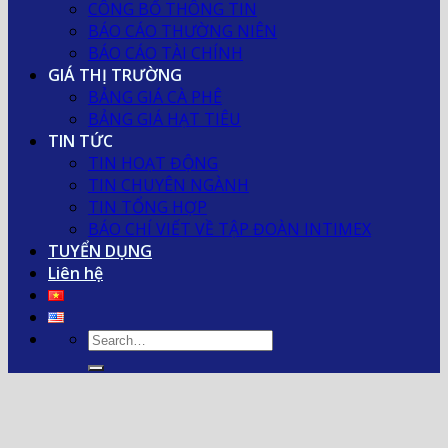
CÔNG BỐ THÔNG TIN
BÁO CÁO THƯỜNG NIÊN
BÁO CÁO TÀI CHÍNH
GIÁ THỊ TRƯỜNG
BẢNG GIÁ CÀ PHÊ
BẢNG GIÁ HẠT TIÊU
TIN TỨC
TIN HOẠT ĐỘNG
TIN CHUYÊN NGÀNH
TIN TỔNG HỢP
BÁO CHÍ VIẾT VỀ TẬP ĐOÀN INTIMEX
TUYỂN DỤNG
Liên hệ