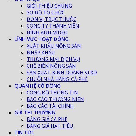
GIỚI THIỆU CHUNG
SƠ ĐỒ TỔ CHỨC
ĐƠN VỊ TRỰC THUỘC
CÔNG TY THÀNH VIÊN
HÌNH ẢNH-VIDEO
LĨNH VỰC HOẠT ĐỘNG
XUẤT KHẨU NÔNG SẢN
NHẬP KHẨU
THƯƠNG MẠI-DỊCH VỤ
CHẾ BIẾN NÔNG SẢN
SẢN XUẤT-KINH DOANH VLXD
CHUỖI NHÀ HÀNG-CÀ PHÊ
QUAN HỆ CỔ ĐÔNG
CÔNG BỐ THÔNG TIN
BÁO CÁO THƯỜNG NIÊN
BÁO CÁO TÀI CHÍNH
GIÁ THỊ TRƯỜNG
BẢNG GIÁ CÀ PHÊ
BẢNG GIÁ HẠT TIÊU
TIN TỨC