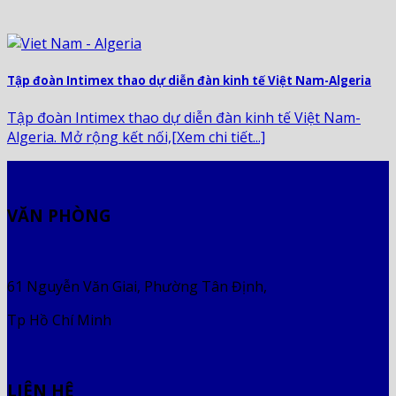
Tập đoàn Intimex thao dự diễn đàn kinh tế Việt Nam-Algeria
Tập đoàn Intimex thao dự diễn đàn kinh tế Việt Nam-
Algeria. Mở rộng kết nối,[Xem chi tiết...]
VĂN PHÒNG
61 Nguyễn Văn Giai, Phường Tân Định,
Tp Hồ Chí Minh
LIÊN HỆ