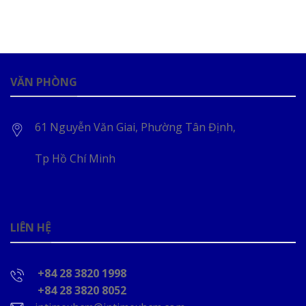
VĂN PHÒNG
61 Nguyễn Văn Giai, Phường Tân Định,
Tp Hồ Chí Minh
LIÊN HỆ
+84 28 3820 1998
+84 28 3820 8052