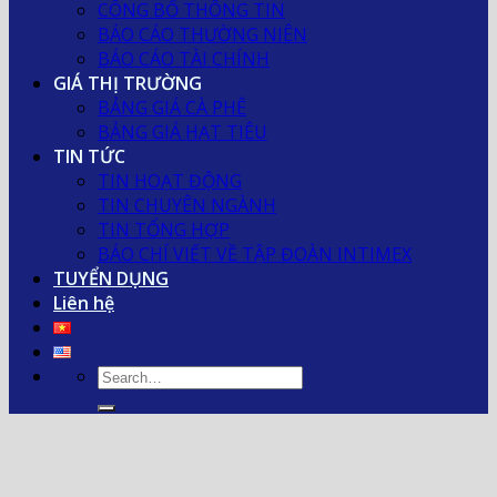
CÔNG BỐ THÔNG TIN
BÁO CÁO THƯỜNG NIÊN
BÁO CÁO TÀI CHÍNH
GIÁ THỊ TRƯỜNG
BẢNG GIÁ CÀ PHÊ
BẢNG GIÁ HẠT TIÊU
TIN TỨC
TIN HOẠT ĐỘNG
TIN CHUYÊN NGÀNH
TIN TỔNG HỢP
BÁO CHÍ VIẾT VỀ TẬP ĐOÀN INTIMEX
TUYỂN DỤNG
Liên hệ