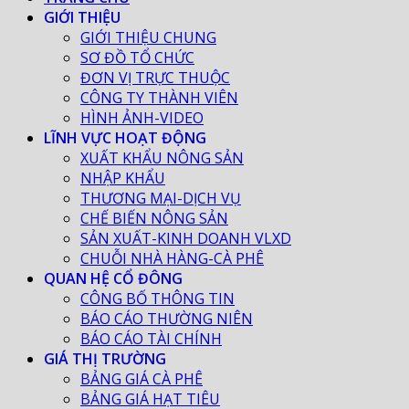
GIỚI THIỆU
GIỚI THIỆU CHUNG
SƠ ĐỒ TỔ CHỨC
ĐƠN VỊ TRỰC THUỘC
CÔNG TY THÀNH VIÊN
HÌNH ẢNH-VIDEO
LĨNH VỰC HOẠT ĐỘNG
XUẤT KHẨU NÔNG SẢN
NHẬP KHẨU
THƯƠNG MẠI-DỊCH VỤ
CHẾ BIẾN NÔNG SẢN
SẢN XUẤT-KINH DOANH VLXD
CHUỖI NHÀ HÀNG-CÀ PHÊ
QUAN HỆ CỔ ĐÔNG
CÔNG BỐ THÔNG TIN
BÁO CÁO THƯỜNG NIÊN
BÁO CÁO TÀI CHÍNH
GIÁ THỊ TRƯỜNG
BẢNG GIÁ CÀ PHÊ
BẢNG GIÁ HẠT TIÊU