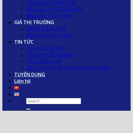
CÔNG BỐ THÔNG TIN
BÁO CÁO THƯỜNG NIÊN
BÁO CÁO TÀI CHÍNH
GIÁ THỊ TRƯỜNG
BẢNG GIÁ CÀ PHÊ
BẢNG GIÁ HẠT TIÊU
TIN TỨC
TIN HOẠT ĐỘNG
TIN CHUYÊN NGÀNH
TIN TỔNG HỢP
BÁO CHÍ VIẾT VỀ TẬP ĐOÀN INTIMEX
TUYỂN DỤNG
Liên hệ