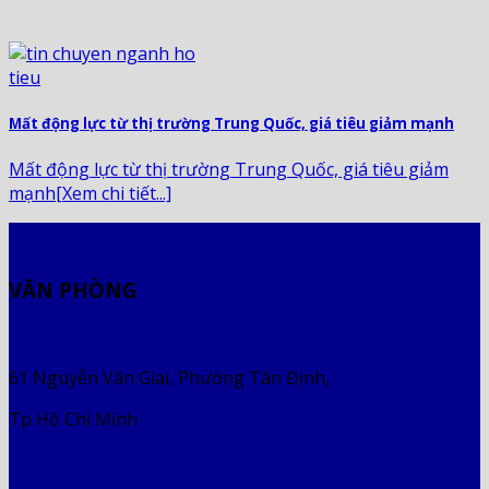
Mất động lực từ thị trường Trung Quốc, giá tiêu giảm mạnh
Mất động lực từ thị trường Trung Quốc, giá tiêu giảm
mạnh[Xem chi tiết...]
VĂN PHÒNG
61 Nguyễn Văn Giai, Phường Tân Định,
Tp Hồ Chí Minh