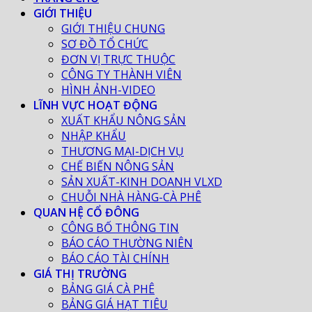
GIỚI THIỆU
GIỚI THIỆU CHUNG
SƠ ĐỒ TỔ CHỨC
ĐƠN VỊ TRỰC THUỘC
CÔNG TY THÀNH VIÊN
HÌNH ẢNH-VIDEO
LĨNH VỰC HOẠT ĐỘNG
XUẤT KHẨU NÔNG SẢN
NHẬP KHẨU
THƯƠNG MẠI-DỊCH VỤ
CHẾ BIẾN NÔNG SẢN
SẢN XUẤT-KINH DOANH VLXD
CHUỖI NHÀ HÀNG-CÀ PHÊ
QUAN HỆ CỔ ĐÔNG
CÔNG BỐ THÔNG TIN
BÁO CÁO THƯỜNG NIÊN
BÁO CÁO TÀI CHÍNH
GIÁ THỊ TRƯỜNG
BẢNG GIÁ CÀ PHÊ
BẢNG GIÁ HẠT TIÊU