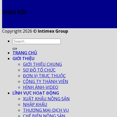
THEO DÕI
Copyright 2026 ©
Intimex Group
TRANG CHỦ
GIỚI THIỆU
GIỚI THIỆU CHUNG
SƠ ĐỒ TỔ CHỨC
ĐƠN VỊ TRỰC THUỘC
CÔNG TY THÀNH VIÊN
HÌNH ẢNH-VIDEO
LĨNH VỰC HOẠT ĐỘNG
XUẤT KHẨU NÔNG SẢN
NHẬP KHẨU
THƯƠNG MẠI-DỊCH VỤ
CHẾ BIẾN NÔNG SẢN