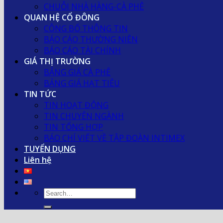
CHUỖI NHÀ HÀNG-CÀ PHÊ
QUAN HỆ CỔ ĐÔNG
CÔNG BỐ THÔNG TIN
BÁO CÁO THƯỜNG NIÊN
BÁO CÁO TÀI CHÍNH
GIÁ THỊ TRƯỜNG
BẢNG GIÁ CÀ PHÊ
BẢNG GIÁ HẠT TIÊU
TIN TỨC
TIN HOẠT ĐỘNG
TIN CHUYÊN NGÀNH
TIN TỔNG HỢP
BÁO CHÍ VIẾT VỀ TẬP ĐOÀN INTIMEX
TUYỂN DỤNG
Liên hệ