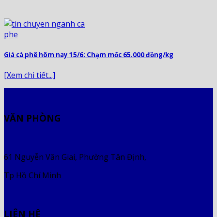
Giá cà phê hôm nay 15/6: Chạm mốc 65.000 đồng/kg
[Xem chi tiết...]
VĂN PHÒNG
61 Nguyễn Văn Giai, Phường Tân Định,
Tp Hồ Chí Minh
LIÊN HỆ