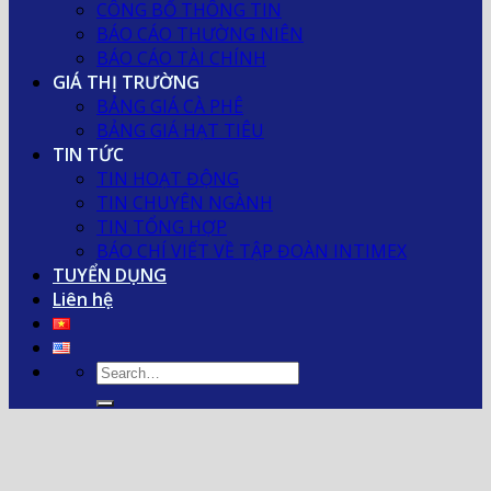
CÔNG BỐ THÔNG TIN
BÁO CÁO THƯỜNG NIÊN
BÁO CÁO TÀI CHÍNH
GIÁ THỊ TRƯỜNG
BẢNG GIÁ CÀ PHÊ
BẢNG GIÁ HẠT TIÊU
TIN TỨC
TIN HOẠT ĐỘNG
TIN CHUYÊN NGÀNH
TIN TỔNG HỢP
BÁO CHÍ VIẾT VỀ TẬP ĐOÀN INTIMEX
TUYỂN DỤNG
Liên hệ