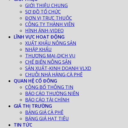
GIỚI THIỆU CHUNG
SƠ ĐỒ TỔ CHỨC
ĐƠN VỊ TRỰC THUỘC
CÔNG TY THÀNH VIÊN
HÌNH ẢNH-VIDEO
LĨNH VỰC HOẠT ĐỘNG
XUẤT KHẨU NÔNG SẢN
NHẬP KHẨU
THƯƠNG MẠI-DỊCH VỤ
CHẾ BIẾN NÔNG SẢN
SẢN XUẤT-KINH DOANH VLXD
CHUỖI NHÀ HÀNG-CÀ PHÊ
QUAN HỆ CỔ ĐÔNG
CÔNG BỐ THÔNG TIN
BÁO CÁO THƯỜNG NIÊN
BÁO CÁO TÀI CHÍNH
GIÁ THỊ TRƯỜNG
BẢNG GIÁ CÀ PHÊ
BẢNG GIÁ HẠT TIÊU
TIN TỨC