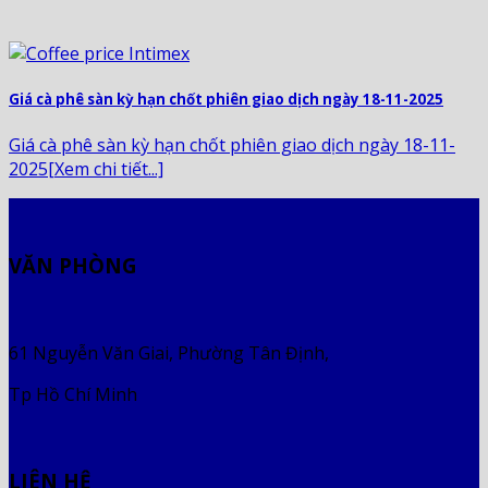
Giá cà phê sàn kỳ hạn chốt phiên giao dịch ngày 18-11-2025
Giá cà phê sàn kỳ hạn chốt phiên giao dịch ngày 18-11-
2025[Xem chi tiết...]
VĂN PHÒNG
61 Nguyễn Văn Giai, Phường Tân Định,
Tp Hồ Chí Minh
LIÊN HỆ