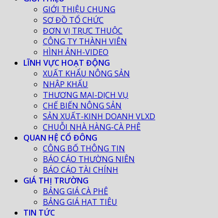
GIỚI THIỆU CHUNG
SƠ ĐỒ TỔ CHỨC
ĐƠN VỊ TRỰC THUỘC
CÔNG TY THÀNH VIÊN
HÌNH ẢNH-VIDEO
LĨNH VỰC HOẠT ĐỘNG
XUẤT KHẨU NÔNG SẢN
NHẬP KHẨU
THƯƠNG MẠI-DỊCH VỤ
CHẾ BIẾN NÔNG SẢN
SẢN XUẤT-KINH DOANH VLXD
CHUỖI NHÀ HÀNG-CÀ PHÊ
QUAN HỆ CỔ ĐÔNG
CÔNG BỐ THÔNG TIN
BÁO CÁO THƯỜNG NIÊN
BÁO CÁO TÀI CHÍNH
GIÁ THỊ TRƯỜNG
BẢNG GIÁ CÀ PHÊ
BẢNG GIÁ HẠT TIÊU
TIN TỨC