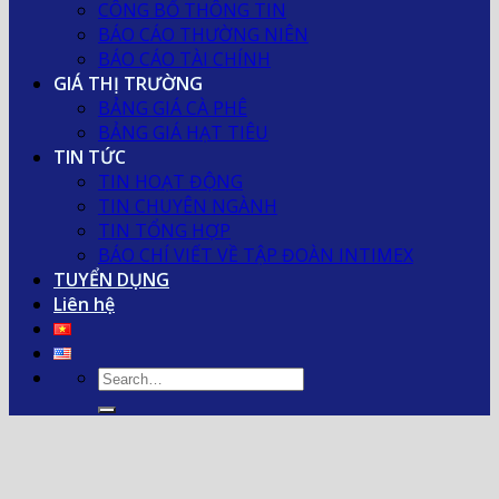
CÔNG BỐ THÔNG TIN
BÁO CÁO THƯỜNG NIÊN
BÁO CÁO TÀI CHÍNH
GIÁ THỊ TRƯỜNG
BẢNG GIÁ CÀ PHÊ
BẢNG GIÁ HẠT TIÊU
TIN TỨC
TIN HOẠT ĐỘNG
TIN CHUYÊN NGÀNH
TIN TỔNG HỢP
BÁO CHÍ VIẾT VỀ TẬP ĐOÀN INTIMEX
TUYỂN DỤNG
Liên hệ