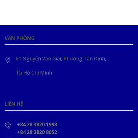
VĂN PHÒNG
61 Nguyễn Văn Giai, Phường Tân Định,
Tp Hồ Chí Minh
LIÊN HỆ
+84 28 3820 1998
+84 28 3820 8052