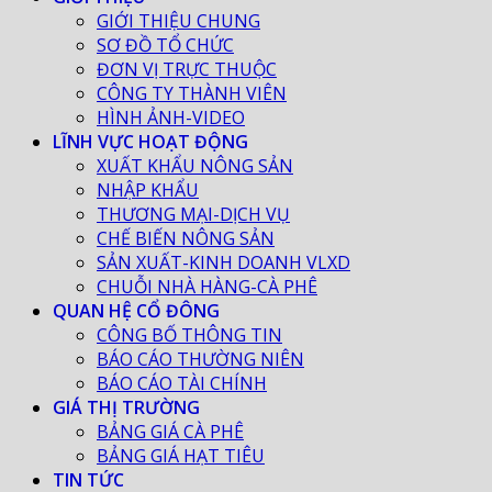
GIỚI THIỆU CHUNG
SƠ ĐỒ TỔ CHỨC
ĐƠN VỊ TRỰC THUỘC
CÔNG TY THÀNH VIÊN
HÌNH ẢNH-VIDEO
LĨNH VỰC HOẠT ĐỘNG
XUẤT KHẨU NÔNG SẢN
NHẬP KHẨU
THƯƠNG MẠI-DỊCH VỤ
CHẾ BIẾN NÔNG SẢN
SẢN XUẤT-KINH DOANH VLXD
CHUỖI NHÀ HÀNG-CÀ PHÊ
QUAN HỆ CỔ ĐÔNG
CÔNG BỐ THÔNG TIN
BÁO CÁO THƯỜNG NIÊN
BÁO CÁO TÀI CHÍNH
GIÁ THỊ TRƯỜNG
BẢNG GIÁ CÀ PHÊ
BẢNG GIÁ HẠT TIÊU
TIN TỨC