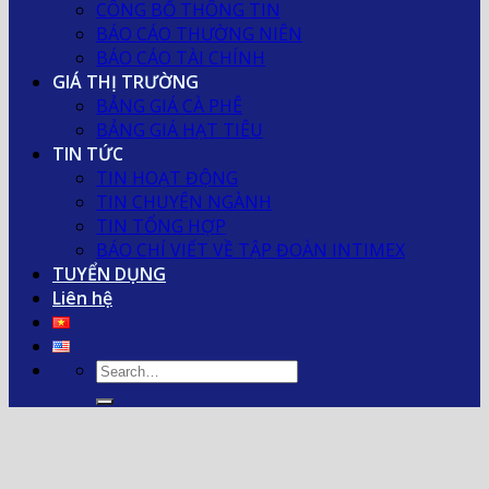
CÔNG BỐ THÔNG TIN
BÁO CÁO THƯỜNG NIÊN
BÁO CÁO TÀI CHÍNH
GIÁ THỊ TRƯỜNG
BẢNG GIÁ CÀ PHÊ
BẢNG GIÁ HẠT TIÊU
TIN TỨC
TIN HOẠT ĐỘNG
TIN CHUYÊN NGÀNH
TIN TỔNG HỢP
BÁO CHÍ VIẾT VỀ TẬP ĐOÀN INTIMEX
TUYỂN DỤNG
Liên hệ