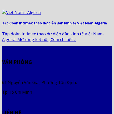
Tập đoàn Intimex thao dự diễn đàn kinh tế Việt Nam-Algeria
Tập đoàn Intimex thao dự diễn đàn kinh tế Việt Nam-
Algeria. Mở rộng kết nối,[Xem chi tiết...]
VĂN PHÒNG
61 Nguyễn Văn Giai, Phường Tân Định,
Tp Hồ Chí Minh
LIÊN HỆ