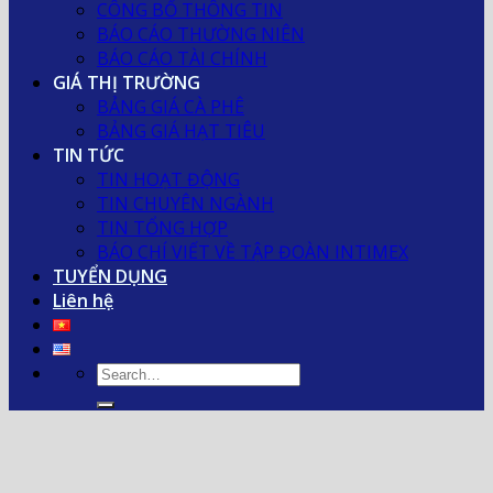
CÔNG BỐ THÔNG TIN
BÁO CÁO THƯỜNG NIÊN
BÁO CÁO TÀI CHÍNH
GIÁ THỊ TRƯỜNG
BẢNG GIÁ CÀ PHÊ
BẢNG GIÁ HẠT TIÊU
TIN TỨC
TIN HOẠT ĐỘNG
TIN CHUYÊN NGÀNH
TIN TỔNG HỢP
BÁO CHÍ VIẾT VỀ TẬP ĐOÀN INTIMEX
TUYỂN DỤNG
Liên hệ