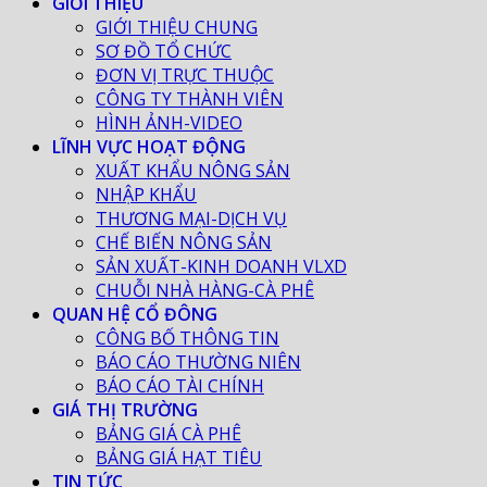
GIỚI THIỆU
GIỚI THIỆU CHUNG
SƠ ĐỒ TỔ CHỨC
ĐƠN VỊ TRỰC THUỘC
CÔNG TY THÀNH VIÊN
HÌNH ẢNH-VIDEO
LĨNH VỰC HOẠT ĐỘNG
XUẤT KHẨU NÔNG SẢN
NHẬP KHẨU
THƯƠNG MẠI-DỊCH VỤ
CHẾ BIẾN NÔNG SẢN
SẢN XUẤT-KINH DOANH VLXD
CHUỖI NHÀ HÀNG-CÀ PHÊ
QUAN HỆ CỔ ĐÔNG
CÔNG BỐ THÔNG TIN
BÁO CÁO THƯỜNG NIÊN
BÁO CÁO TÀI CHÍNH
GIÁ THỊ TRƯỜNG
BẢNG GIÁ CÀ PHÊ
BẢNG GIÁ HẠT TIÊU
TIN TỨC