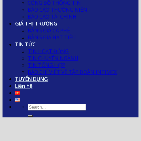
CÔNG BỐ THÔNG TIN
BÁO CÁO THƯỜNG NIÊN
BÁO CÁO TÀI CHÍNH
GIÁ THỊ TRƯỜNG
BẢNG GIÁ CÀ PHÊ
BẢNG GIÁ HẠT TIÊU
TIN TỨC
TIN HOẠT ĐỘNG
TIN CHUYÊN NGÀNH
TIN TỔNG HỢP
BÁO CHÍ VIẾT VỀ TẬP ĐOÀN INTIMEX
TUYỂN DỤNG
Liên hệ