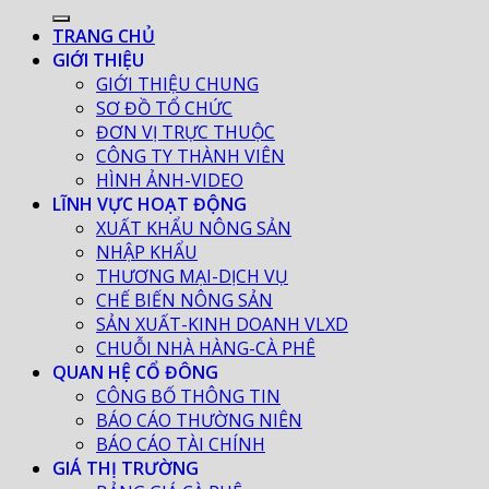
TRANG CHỦ
GIỚI THIỆU
GIỚI THIỆU CHUNG
SƠ ĐỒ TỔ CHỨC
ĐƠN VỊ TRỰC THUỘC
CÔNG TY THÀNH VIÊN
HÌNH ẢNH-VIDEO
LĨNH VỰC HOẠT ĐỘNG
XUẤT KHẨU NÔNG SẢN
NHẬP KHẨU
THƯƠNG MẠI-DỊCH VỤ
CHẾ BIẾN NÔNG SẢN
SẢN XUẤT-KINH DOANH VLXD
CHUỖI NHÀ HÀNG-CÀ PHÊ
QUAN HỆ CỔ ĐÔNG
CÔNG BỐ THÔNG TIN
BÁO CÁO THƯỜNG NIÊN
BÁO CÁO TÀI CHÍNH
GIÁ THỊ TRƯỜNG