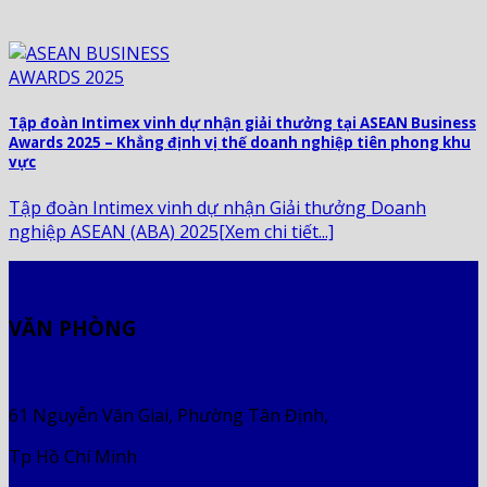
Tập đoàn Intimex vinh dự nhận giải thưởng tại ASEAN Business
Awards 2025 – Khẳng định vị thế doanh nghiệp tiên phong khu
vực
Tập đoàn Intimex vinh dự nhận Giải thưởng Doanh
nghiệp ASEAN (ABA) 2025[Xem chi tiết...]
VĂN PHÒNG
61 Nguyễn Văn Giai, Phường Tân Định,
Tp Hồ Chí Minh