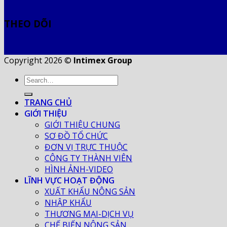
THEO DÕI
Copyright 2026 ©
Intimex Group
TRANG CHỦ
GIỚI THIỆU
GIỚI THIỆU CHUNG
SƠ ĐỒ TỔ CHỨC
ĐƠN VỊ TRỰC THUỘC
CÔNG TY THÀNH VIÊN
HÌNH ẢNH-VIDEO
LĨNH VỰC HOẠT ĐỘNG
XUẤT KHẨU NÔNG SẢN
NHẬP KHẨU
THƯƠNG MẠI-DỊCH VỤ
CHẾ BIẾN NÔNG SẢN