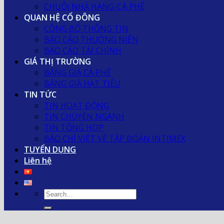
CHUỖI NHÀ HÀNG-CÀ PHÊ
QUAN HỆ CỔ ĐÔNG
CÔNG BỐ THÔNG TIN
BÁO CÁO THƯỜNG NIÊN
BÁO CÁO TÀI CHÍNH
GIÁ THỊ TRƯỜNG
BẢNG GIÁ CÀ PHÊ
BẢNG GIÁ HẠT TIÊU
TIN TỨC
TIN HOẠT ĐỘNG
TIN CHUYÊN NGÀNH
TIN TỔNG HỢP
BÁO CHÍ VIẾT VỀ TẬP ĐOÀN INTIMEX
TUYỂN DỤNG
Liên hệ