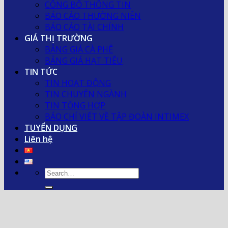
CÔNG BỐ THÔNG TIN
BÁO CÁO THƯỜNG NIÊN
BÁO CÁO TÀI CHÍNH
GIÁ THỊ TRƯỜNG
BẢNG GIÁ CÀ PHÊ
BẢNG GIÁ HẠT TIÊU
TIN TỨC
TIN HOẠT ĐỘNG
TIN CHUYÊN NGÀNH
TIN TỔNG HỢP
BÁO CHÍ VIẾT VỀ TẬP ĐOÀN INTIMEX
TUYỂN DỤNG
Liên hệ