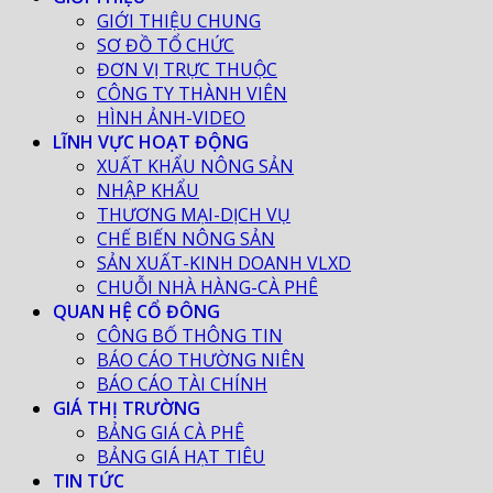
GIỚI THIỆU CHUNG
SƠ ĐỒ TỔ CHỨC
ĐƠN VỊ TRỰC THUỘC
CÔNG TY THÀNH VIÊN
HÌNH ẢNH-VIDEO
LĨNH VỰC HOẠT ĐỘNG
XUẤT KHẨU NÔNG SẢN
NHẬP KHẨU
THƯƠNG MẠI-DỊCH VỤ
CHẾ BIẾN NÔNG SẢN
SẢN XUẤT-KINH DOANH VLXD
CHUỖI NHÀ HÀNG-CÀ PHÊ
QUAN HỆ CỔ ĐÔNG
CÔNG BỐ THÔNG TIN
BÁO CÁO THƯỜNG NIÊN
BÁO CÁO TÀI CHÍNH
GIÁ THỊ TRƯỜNG
BẢNG GIÁ CÀ PHÊ
BẢNG GIÁ HẠT TIÊU
TIN TỨC