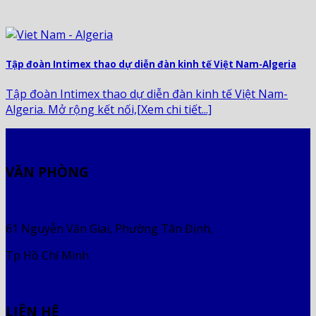
Tập đoàn Intimex thao dự diễn đàn kinh tế Việt Nam-Algeria
Tập đoàn Intimex thao dự diễn đàn kinh tế Việt Nam-
Algeria. Mở rộng kết nối,[Xem chi tiết...]
VĂN PHÒNG
61 Nguyễn Văn Giai, Phường Tân Định,
Tp Hồ Chí Minh
LIÊN HỆ