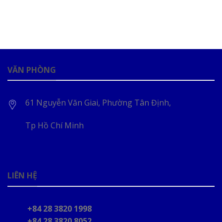
VĂN PHÒNG
61 Nguyễn Văn Giai, Phường Tân Định,
Tp Hồ Chí Minh
LIÊN HỆ
+84 28 3820 1998
+84 28 3820 8052