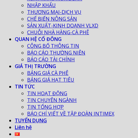
NHẬP KHẨU
THƯƠNG MẠI-DỊCH VỤ
CHẾ BIẾN NÔNG SẢN
SẢN XUẤT-KINH DOANH VLXD
CHUỖI NHÀ HÀNG-CÀ PHÊ
QUAN HỆ CỔ ĐÔNG
CÔNG BỐ THÔNG TIN
BÁO CÁO THƯỜNG NIÊN
BÁO CÁO TÀI CHÍNH
GIÁ THỊ TRƯỜNG
BẢNG GIÁ CÀ PHÊ
BẢNG GIÁ HẠT TIÊU
TIN TỨC
TIN HOẠT ĐỘNG
TIN CHUYÊN NGÀNH
TIN TỔNG HỢP
BÁO CHÍ VIẾT VỀ TẬP ĐOÀN INTIMEX
TUYỂN DỤNG
Liên hệ