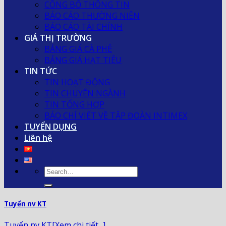
CÔNG BỐ THÔNG TIN
BÁO CÁO THƯỜNG NIÊN
BÁO CÁO TÀI CHÍNH
GIÁ THỊ TRƯỜNG
BẢNG GIÁ CÀ PHÊ
BẢNG GIÁ HẠT TIÊU
TIN TỨC
TIN HOẠT ĐỘNG
TIN CHUYÊN NGÀNH
TIN TỔNG HỢP
BÁO CHÍ VIẾT VỀ TẬP ĐOÀN INTIMEX
TUYỂN DỤNG
Liên hệ
Tuyển nv KT
Tuyển nv KT[Xem chi tiết...]