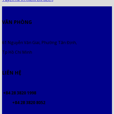
VĂN PHÒNG
61 Nguyễn Văn Giai, Phường Tân Định,
Tp Hồ Chí Minh
LIÊN HỆ
+84 28 3820 1998
+84 28 3820 8052