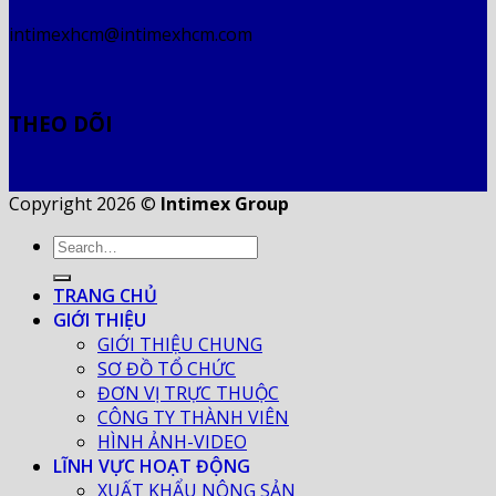
intimexhcm@intimexhcm.com
THEO DÕI
Copyright 2026 ©
Intimex Group
TRANG CHỦ
GIỚI THIỆU
GIỚI THIỆU CHUNG
SƠ ĐỒ TỔ CHỨC
ĐƠN VỊ TRỰC THUỘC
CÔNG TY THÀNH VIÊN
HÌNH ẢNH-VIDEO
LĨNH VỰC HOẠT ĐỘNG
XUẤT KHẨU NÔNG SẢN