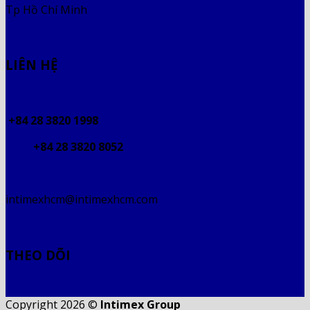
Tp Hồ Chí Minh
LIÊN HỆ
+84 28 3820 1998
+84 28 3820 8052
intimexhcm@intimexhcm.com
THEO DÕI
Copyright 2026 ©
Intimex Group