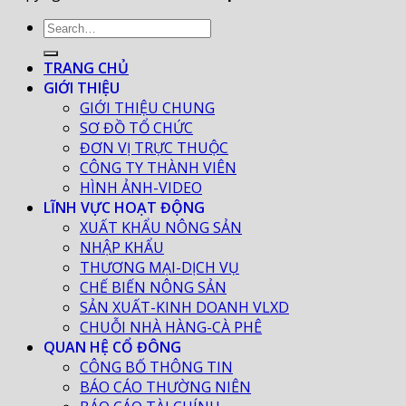
TRANG CHỦ
GIỚI THIỆU
GIỚI THIỆU CHUNG
SƠ ĐỒ TỔ CHỨC
ĐƠN VỊ TRỰC THUỘC
CÔNG TY THÀNH VIÊN
HÌNH ẢNH-VIDEO
LĨNH VỰC HOẠT ĐỘNG
XUẤT KHẨU NÔNG SẢN
NHẬP KHẨU
THƯƠNG MẠI-DỊCH VỤ
CHẾ BIẾN NÔNG SẢN
SẢN XUẤT-KINH DOANH VLXD
CHUỖI NHÀ HÀNG-CÀ PHÊ
QUAN HỆ CỔ ĐÔNG
CÔNG BỐ THÔNG TIN
BÁO CÁO THƯỜNG NIÊN