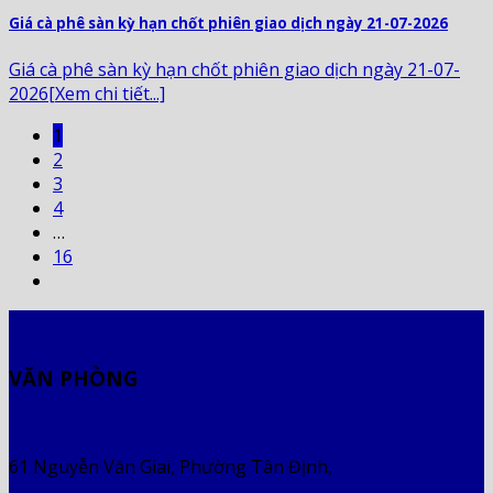
Giá cà phê sàn kỳ hạn chốt phiên giao dịch ngày 21-07-2026
Giá cà phê sàn kỳ hạn chốt phiên giao dịch ngày 21-07-
2026[Xem chi tiết...]
1
2
3
4
…
16
VĂN PHÒNG
61 Nguyễn Văn Giai, Phường Tân Định,