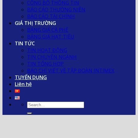
CÔNG BỐ THÔNG TIN
BÁO CÁO THƯỜNG NIÊN
BÁO CÁO TÀI CHÍNH
GIÁ THỊ TRƯỜNG
BẢNG GIÁ CÀ PHÊ
BẢNG GIÁ HẠT TIÊU
TIN TỨC
TIN HOẠT ĐỘNG
TIN CHUYÊN NGÀNH
TIN TỔNG HỢP
BÁO CHÍ VIẾT VỀ TẬP ĐOÀN INTIMEX
TUYỂN DỤNG
Liên hệ