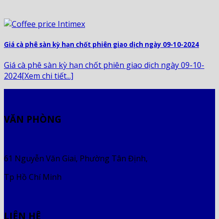
Giá cà phê sàn kỳ hạn chốt phiên giao dịch ngày 09-10-2024
Giá cà phê sàn kỳ hạn chốt phiên giao dịch ngày 09-10-
2024[Xem chi tiết...]
VĂN PHÒNG
61 Nguyễn Văn Giai, Phường Tân Định,
Tp Hồ Chí Minh
LIÊN HỆ