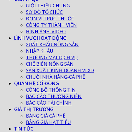
GIỚI THIỆU CHUNG
SƠ ĐỒ TỔ CHỨC
ĐƠN VỊ TRỰC THUỘC
CÔNG TY THÀNH VIÊN
HÌNH ẢNH-VIDEO
LĨNH VỰC HOẠT ĐỘNG
XUẤT KHẨU NÔNG SẢN
NHẬP KHẨU
THƯƠNG MẠI-DỊCH VỤ
CHẾ BIẾN NÔNG SẢN
SẢN XUẤT-KINH DOANH VLXD
CHUỖI NHÀ HÀNG-CÀ PHÊ
QUAN HỆ CỔ ĐÔNG
CÔNG BỐ THÔNG TIN
BÁO CÁO THƯỜNG NIÊN
BÁO CÁO TÀI CHÍNH
GIÁ THỊ TRƯỜNG
BẢNG GIÁ CÀ PHÊ
BẢNG GIÁ HẠT TIÊU
TIN TỨC