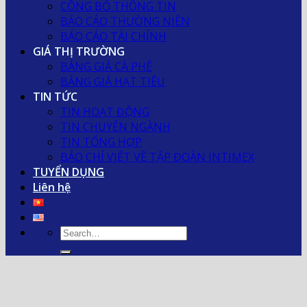
CÔNG BỐ THÔNG TIN
BÁO CÁO THƯỜNG NIÊN
BÁO CÁO TÀI CHÍNH
GIÁ THỊ TRƯỜNG
BẢNG GIÁ CÀ PHÊ
BẢNG GIÁ HẠT TIÊU
TIN TỨC
TIN HOẠT ĐỘNG
TIN CHUYÊN NGÀNH
TIN TỔNG HỢP
BÁO CHÍ VIẾT VỀ TẬP ĐOÀN INTIMEX
TUYỂN DỤNG
Liên hệ