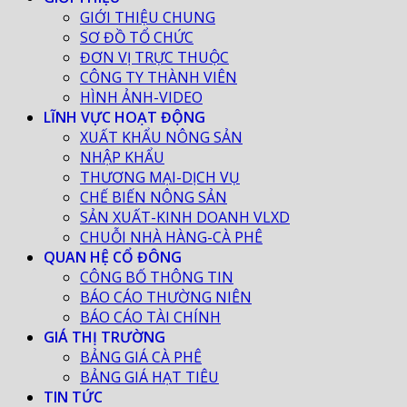
GIỚI THIỆU CHUNG
SƠ ĐỒ TỔ CHỨC
ĐƠN VỊ TRỰC THUỘC
CÔNG TY THÀNH VIÊN
HÌNH ẢNH-VIDEO
LĨNH VỰC HOẠT ĐỘNG
XUẤT KHẨU NÔNG SẢN
NHẬP KHẨU
THƯƠNG MẠI-DỊCH VỤ
CHẾ BIẾN NÔNG SẢN
SẢN XUẤT-KINH DOANH VLXD
CHUỖI NHÀ HÀNG-CÀ PHÊ
QUAN HỆ CỔ ĐÔNG
CÔNG BỐ THÔNG TIN
BÁO CÁO THƯỜNG NIÊN
BÁO CÁO TÀI CHÍNH
GIÁ THỊ TRƯỜNG
BẢNG GIÁ CÀ PHÊ
BẢNG GIÁ HẠT TIÊU
TIN TỨC