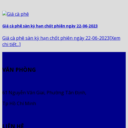
Giá cà phê sàn kỳ hạn chốt phiên ngày 22-06-2023
Giá cà phê sàn kỳ hạn chốt phiên ngày 22-06-2023[Xem
chi tiết...]
VĂN PHÒNG
61 Nguyễn Văn Giai, Phường Tân Định,
Tp Hồ Chí Minh
LIÊN HỆ