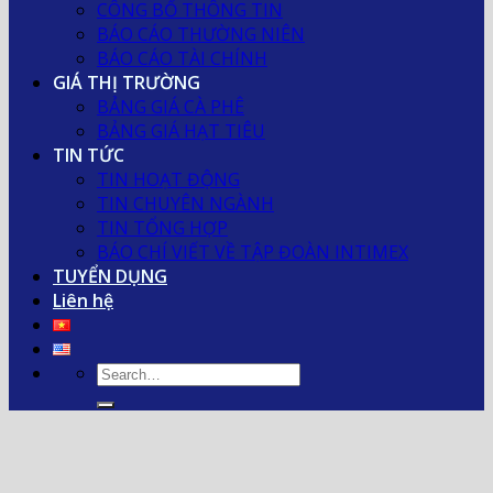
CÔNG BỐ THÔNG TIN
BÁO CÁO THƯỜNG NIÊN
BÁO CÁO TÀI CHÍNH
GIÁ THỊ TRƯỜNG
BẢNG GIÁ CÀ PHÊ
BẢNG GIÁ HẠT TIÊU
TIN TỨC
TIN HOẠT ĐỘNG
TIN CHUYÊN NGÀNH
TIN TỔNG HỢP
BÁO CHÍ VIẾT VỀ TẬP ĐOÀN INTIMEX
TUYỂN DỤNG
Liên hệ