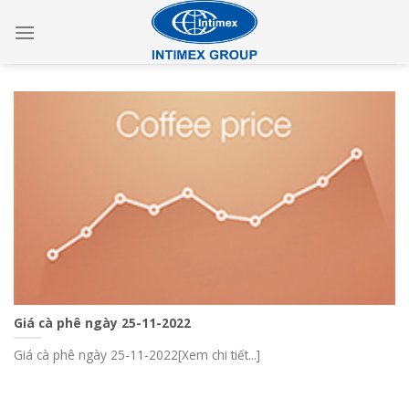
Skip
to
content
Giá cà phê ngày 25-11-2022
Giá cà phê ngày 25-11-2022[Xem chi tiết...]