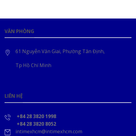
VĂN PHÒNG
61 Nguyễn Văn Giai, Phường Tân Định,
Tp Hồ Chí Minh
LIÊN HỆ
+84 28 3820 1998
+84 28 3820 8052
intimexhcm@intimexhcm.com