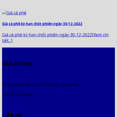
Giá cà phê kỳ hạn chốt phiên ngày 30-12-2022
Giá cà phê kỳ hạn chốt phiên ngày 30-12-2022[Xem chi
tiết...]
VĂN PHÒNG
61 Nguyễn Văn Giai, Phường Tân Định,
Tp Hồ Chí Minh
LIÊN HỆ