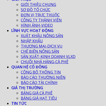
GIỚI THIỆU CHUNG
SƠ ĐỒ TỔ CHỨC
ĐƠN VỊ TRỰC THUỘC
CÔNG TY THÀNH VIÊN
HÌNH ẢNH-VIDEO
LĨNH VỰC HOẠT ĐỘNG
XUẤT KHẨU NÔNG SẢN
NHẬP KHẨU
THƯƠNG MẠI-DỊCH VỤ
CHẾ BIẾN NÔNG SẢN
SẢN XUẤT-KINH DOANH VLXD
CHUỖI NHÀ HÀNG-CÀ PHÊ
QUAN HỆ CỔ ĐÔNG
CÔNG BỐ THÔNG TIN
BÁO CÁO THƯỜNG NIÊN
BÁO CÁO TÀI CHÍNH
GIÁ THỊ TRƯỜNG
BẢNG GIÁ CÀ PHÊ
BẢNG GIÁ HẠT TIÊU
TIN TỨC