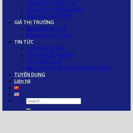
CÔNG BỐ THÔNG TIN
BÁO CÁO THƯỜNG NIÊN
BÁO CÁO TÀI CHÍNH
GIÁ THỊ TRƯỜNG
BẢNG GIÁ CÀ PHÊ
BẢNG GIÁ HẠT TIÊU
TIN TỨC
TIN HOẠT ĐỘNG
TIN CHUYÊN NGÀNH
TIN TỔNG HỢP
BÁO CHÍ VIẾT VỀ TẬP ĐOÀN INTIMEX
TUYỂN DỤNG
Liên hệ