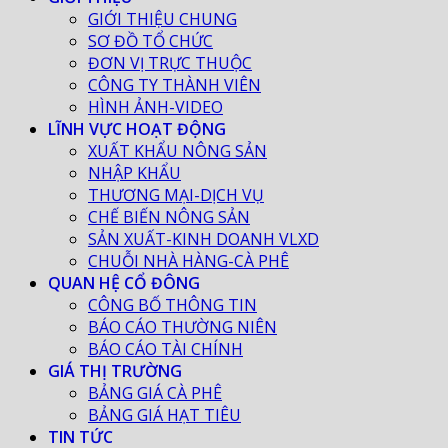
GIỚI THIỆU CHUNG
SƠ ĐỒ TỔ CHỨC
ĐƠN VỊ TRỰC THUỘC
CÔNG TY THÀNH VIÊN
HÌNH ẢNH-VIDEO
LĨNH VỰC HOẠT ĐỘNG
XUẤT KHẨU NÔNG SẢN
NHẬP KHẨU
THƯƠNG MẠI-DỊCH VỤ
CHẾ BIẾN NÔNG SẢN
SẢN XUẤT-KINH DOANH VLXD
CHUỖI NHÀ HÀNG-CÀ PHÊ
QUAN HỆ CỔ ĐÔNG
CÔNG BỐ THÔNG TIN
BÁO CÁO THƯỜNG NIÊN
BÁO CÁO TÀI CHÍNH
GIÁ THỊ TRƯỜNG
BẢNG GIÁ CÀ PHÊ
BẢNG GIÁ HẠT TIÊU
TIN TỨC