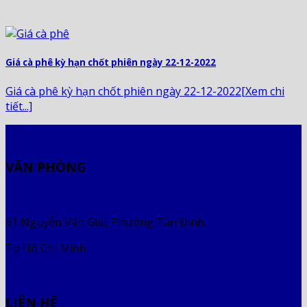
Giá cà phê kỳ hạn chốt phiên ngày 22-12-2022
Giá cà phê kỳ hạn chốt phiên ngày 22-12-2022[Xem chi
tiết...]
VĂN PHÒNG
61 Nguyễn Văn Giai, Phường Tân Định,
Tp Hồ Chí Minh
LIÊN HỆ