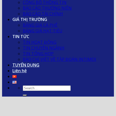
CÔNG BỐ THÔNG TIN
BÁO CÁO THƯỜNG NIÊN
BÁO CÁO TÀI CHÍNH
GIÁ THỊ TRƯỜNG
BẢNG GIÁ CÀ PHÊ
BẢNG GIÁ HẠT TIÊU
TIN TỨC
TIN HOẠT ĐỘNG
TIN CHUYÊN NGÀNH
TIN TỔNG HỢP
BÁO CHÍ VIẾT VỀ TẬP ĐOÀN INTIMEX
TUYỂN DỤNG
Liên hệ