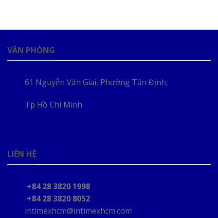
VĂN PHÒNG
61 Nguyễn Văn Giai, Phường Tân Định,
Tp Hồ Chí Minh
LIÊN HỆ
+84 28 3820 1998
+84 28 3820 8052
intimexhcm@intimexhcm.com