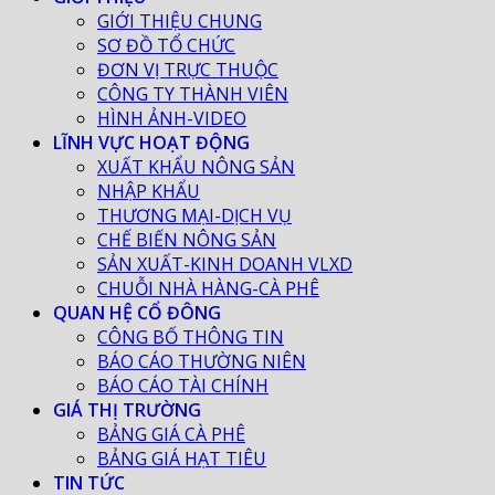
GIỚI THIỆU CHUNG
SƠ ĐỒ TỔ CHỨC
ĐƠN VỊ TRỰC THUỘC
CÔNG TY THÀNH VIÊN
HÌNH ẢNH-VIDEO
LĨNH VỰC HOẠT ĐỘNG
XUẤT KHẨU NÔNG SẢN
NHẬP KHẨU
THƯƠNG MẠI-DỊCH VỤ
CHẾ BIẾN NÔNG SẢN
SẢN XUẤT-KINH DOANH VLXD
CHUỖI NHÀ HÀNG-CÀ PHÊ
QUAN HỆ CỔ ĐÔNG
CÔNG BỐ THÔNG TIN
BÁO CÁO THƯỜNG NIÊN
BÁO CÁO TÀI CHÍNH
GIÁ THỊ TRƯỜNG
BẢNG GIÁ CÀ PHÊ
BẢNG GIÁ HẠT TIÊU
TIN TỨC