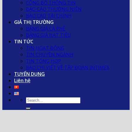
CÔNG BỐ THÔNG TIN
BÁO CÁO THƯỜNG NIÊN
BÁO CÁO TÀI CHÍNH
GIÁ THỊ TRƯỜNG
BẢNG GIÁ CÀ PHÊ
BẢNG GIÁ HẠT TIÊU
TIN TỨC
TIN HOẠT ĐỘNG
TIN CHUYÊN NGÀNH
TIN TỔNG HỢP
BÁO CHÍ VIẾT VỀ TẬP ĐOÀN INTIMEX
TUYỂN DỤNG
Liên hệ