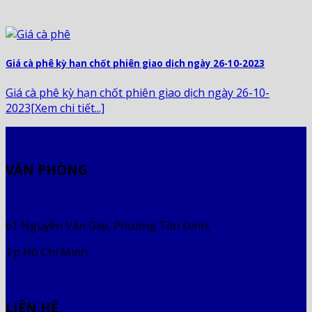
Giá cà phê kỳ hạn chốt phiên giao dịch ngày 26-10-2023
Giá cà phê kỳ hạn chốt phiên giao dịch ngày 26-10-
2023[Xem chi tiết...]
VĂN PHÒNG
61 Nguyễn Văn Giai, Phường Tân Định,
Tp Hồ Chí Minh
LIÊN HỆ