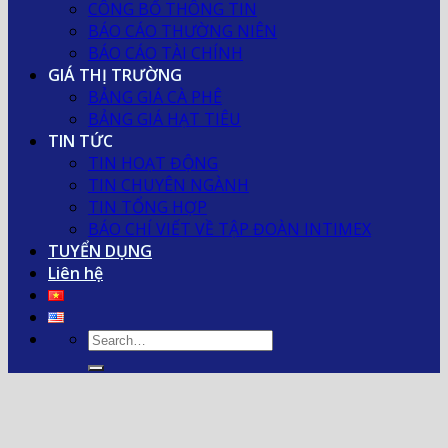
CÔNG BỐ THÔNG TIN
BÁO CÁO THƯỜNG NIÊN
BÁO CÁO TÀI CHÍNH
GIÁ THỊ TRƯỜNG
BẢNG GIÁ CÀ PHÊ
BẢNG GIÁ HẠT TIÊU
TIN TỨC
TIN HOẠT ĐỘNG
TIN CHUYÊN NGÀNH
TIN TỔNG HỢP
BÁO CHÍ VIẾT VỀ TẬP ĐOÀN INTIMEX
TUYỂN DỤNG
Liên hệ