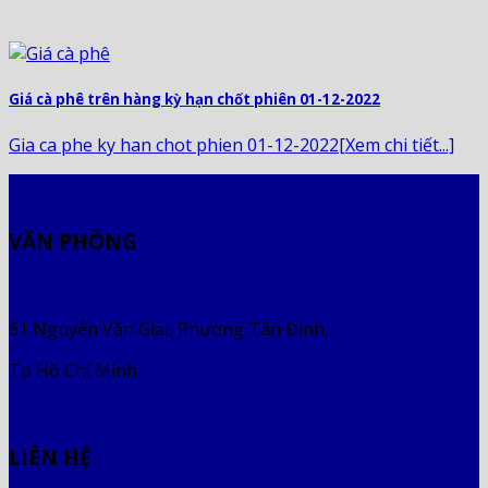
Giá cà phê trên hàng kỳ hạn chốt phiên 01-12-2022
Gia ca phe ky han chot phien 01-12-2022[Xem chi tiết...]
VĂN PHÒNG
61 Nguyễn Văn Giai, Phường Tân Định,
Tp Hồ Chí Minh
LIÊN HỆ