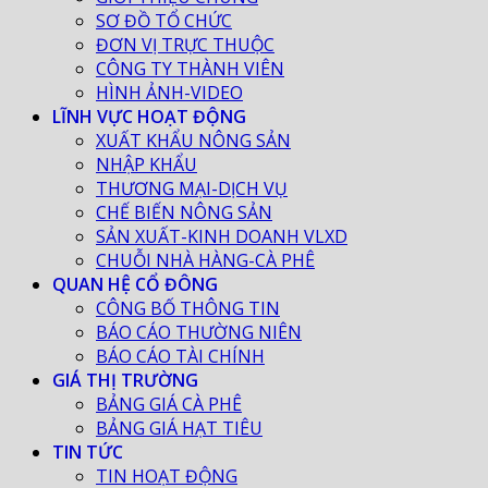
SƠ ĐỒ TỔ CHỨC
ĐƠN VỊ TRỰC THUỘC
CÔNG TY THÀNH VIÊN
HÌNH ẢNH-VIDEO
LĨNH VỰC HOẠT ĐỘNG
XUẤT KHẨU NÔNG SẢN
NHẬP KHẨU
THƯƠNG MẠI-DỊCH VỤ
CHẾ BIẾN NÔNG SẢN
SẢN XUẤT-KINH DOANH VLXD
CHUỖI NHÀ HÀNG-CÀ PHÊ
QUAN HỆ CỔ ĐÔNG
CÔNG BỐ THÔNG TIN
BÁO CÁO THƯỜNG NIÊN
BÁO CÁO TÀI CHÍNH
GIÁ THỊ TRƯỜNG
BẢNG GIÁ CÀ PHÊ
BẢNG GIÁ HẠT TIÊU
TIN TỨC
TIN HOẠT ĐỘNG