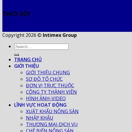
THEO DÕI
Copyright 2026 ©
Intimex Group
TRANG CHỦ
GIỚI THIỆU
GIỚI THIỆU CHUNG
SƠ ĐỒ TỔ CHỨC
ĐƠN VỊ TRỰC THUỘC
CÔNG TY THÀNH VIÊN
HÌNH ẢNH-VIDEO
LĨNH VỰC HOẠT ĐỘNG
XUẤT KHẨU NÔNG SẢN
NHẬP KHẨU
THƯƠNG MẠI-DỊCH VỤ
CHẾ BIẾN NÔNG SẢN