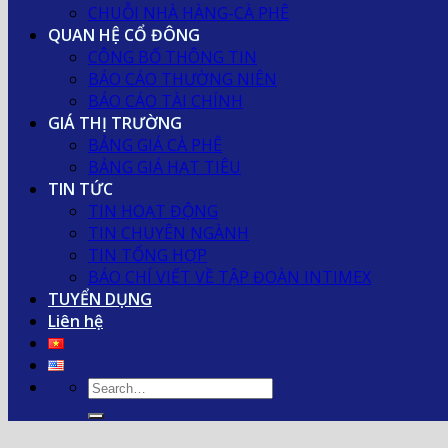
CHUỖI NHÀ HÀNG-CÀ PHÊ
QUAN HỆ CỔ ĐÔNG
CÔNG BỐ THÔNG TIN
BÁO CÁO THƯỜNG NIÊN
BÁO CÁO TÀI CHÍNH
GIÁ THỊ TRƯỜNG
BẢNG GIÁ CÀ PHÊ
BẢNG GIÁ HẠT TIÊU
TIN TỨC
TIN HOẠT ĐỘNG
TIN CHUYÊN NGÀNH
TIN TỔNG HỢP
BÁO CHÍ VIẾT VỀ TẬP ĐOÀN INTIMEX
TUYỂN DỤNG
Liên hệ