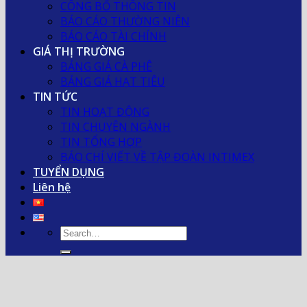
CÔNG BỐ THÔNG TIN
BÁO CÁO THƯỜNG NIÊN
BÁO CÁO TÀI CHÍNH
GIÁ THỊ TRƯỜNG
BẢNG GIÁ CÀ PHÊ
BẢNG GIÁ HẠT TIÊU
TIN TỨC
TIN HOẠT ĐỘNG
TIN CHUYÊN NGÀNH
TIN TỔNG HỢP
BÁO CHÍ VIẾT VỀ TẬP ĐOÀN INTIMEX
TUYỂN DỤNG
Liên hệ