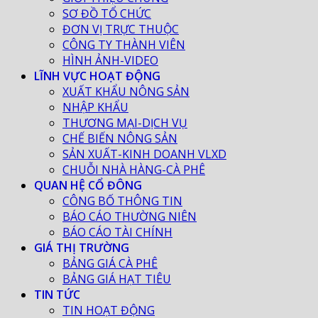
SƠ ĐỒ TỔ CHỨC
ĐƠN VỊ TRỰC THUỘC
CÔNG TY THÀNH VIÊN
HÌNH ẢNH-VIDEO
LĨNH VỰC HOẠT ĐỘNG
XUẤT KHẨU NÔNG SẢN
NHẬP KHẨU
THƯƠNG MẠI-DỊCH VỤ
CHẾ BIẾN NÔNG SẢN
SẢN XUẤT-KINH DOANH VLXD
CHUỖI NHÀ HÀNG-CÀ PHÊ
QUAN HỆ CỔ ĐÔNG
CÔNG BỐ THÔNG TIN
BÁO CÁO THƯỜNG NIÊN
BÁO CÁO TÀI CHÍNH
GIÁ THỊ TRƯỜNG
BẢNG GIÁ CÀ PHÊ
BẢNG GIÁ HẠT TIÊU
TIN TỨC
TIN HOẠT ĐỘNG