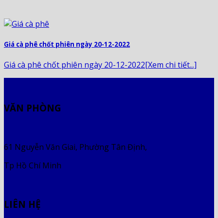
Giá cà phê chốt phiên ngày 20-12-2022
Giá cà phê chốt phiên ngày 20-12-2022[Xem chi tiết...]
VĂN PHÒNG
61 Nguyễn Văn Giai, Phường Tân Định,
Tp Hồ Chí Minh
LIÊN HỆ