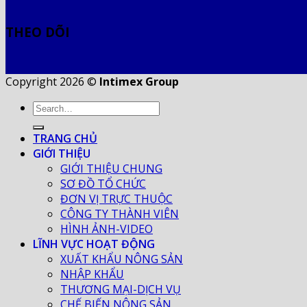
THEO DÕI
Copyright 2026 ©
Intimex Group
TRANG CHỦ
GIỚI THIỆU
GIỚI THIỆU CHUNG
SƠ ĐỒ TỔ CHỨC
ĐƠN VỊ TRỰC THUỘC
CÔNG TY THÀNH VIÊN
HÌNH ẢNH-VIDEO
LĨNH VỰC HOẠT ĐỘNG
XUẤT KHẨU NÔNG SẢN
NHẬP KHẨU
THƯƠNG MẠI-DỊCH VỤ
CHẾ BIẾN NÔNG SẢN