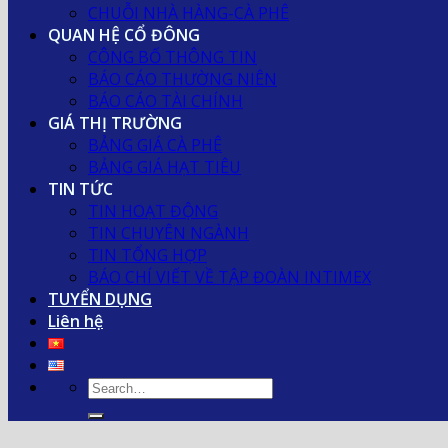
CHUỖI NHÀ HÀNG-CÀ PHÊ
QUAN HỆ CỔ ĐÔNG
CÔNG BỐ THÔNG TIN
BÁO CÁO THƯỜNG NIÊN
BÁO CÁO TÀI CHÍNH
GIÁ THỊ TRƯỜNG
BẢNG GIÁ CÀ PHÊ
BẢNG GIÁ HẠT TIÊU
TIN TỨC
TIN HOẠT ĐỘNG
TIN CHUYÊN NGÀNH
TIN TỔNG HỢP
BÁO CHÍ VIẾT VỀ TẬP ĐOÀN INTIMEX
TUYỂN DỤNG
Liên hệ